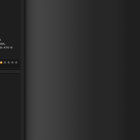
и
аж,
ь кто и