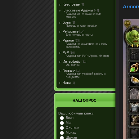
Квестовые
[7]
Armory
Классовые Аддоны
[49]
Аддоны для определенных
классов
Боты
[1]
Помощь в каче, профах
Рейдовые
[14]
Для походы в инсты.
Разное
[25]
Аддоны не входящие не в одну
категорию.
PvP
[19]
Аддоны для PvP (Арена, бг, пвп)
Интерфейс
[41]
UI, значки.
Гильдия
[1]
Аддоны для удобной работы с
гильдиями
Читы
[2]
НАШ ОПРОС
Ваш любимый класс
Воин
Маг
Охотник
Монах
Шаман