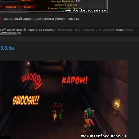
e
- известный аддон для оценки уровня шмота
WoW других версий
|
Аддоны по версиям
| Просмотров: 2203 | Загрузок: 140 | Добавил:
instan
| Дата:
Комментарии (0)
3.3.5a