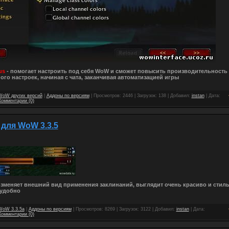
us
- помогает настроить под себя WoW и сможет повысить производительность 
ого настроек, начиная с чата, заканчивая автоматизацией игры
WoW других версий
|
Аддоны по версиям
| Просмотров: 2446 | Загрузок: 138 | Добавил:
instan
| Дата:
Комментарии (0)
 для WoW 3.3.5
изменяет внешний вид применения заклинаний, выглядит очень красиво и стиль
 удобно
WoW 3.3.5a
|
Аддоны по версиям
| Просмотров: 8269 | Загрузок: 3122 | Добавил:
instan
| Дата:
Комментарии (0)