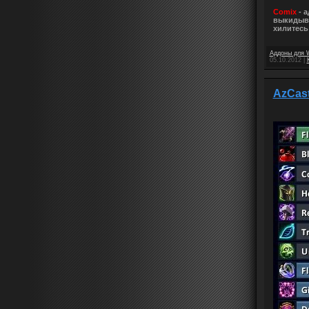
Comix
- а
выкидыва
хилитесь
Аддоны для 
05.10.2012
|
AzCast