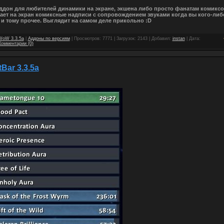
ддон для любителей динамики на экране, экшена либо просто фанатам комиксо
ет на экран комиксные надписи с сопровождением звуками когда вы кого-либо
 и тому прочее. Выглядит на самом деле прикольно :D
WoW 3.3.5a
|
Аддоны по версиям
| Просмотров: 7771 | Загрузок: 2143 | Добавил:
instan
| Дата:
Комментарии (0)
Bar 3.3.5a