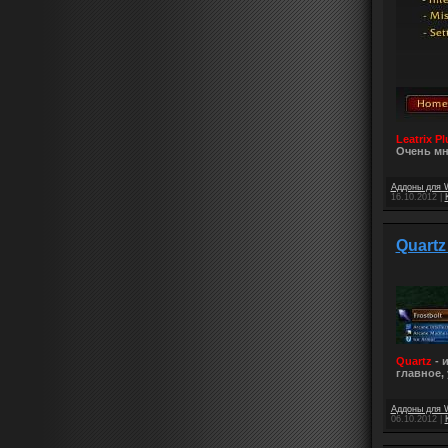
Leatrix Pl
Очень мн
Аддоны для 
16.10.2012
|
Quartz
Quartz
- 
главное,
Аддоны для 
06.10.2012
|