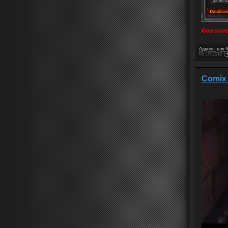
Gearscor
Аддоны для 
05.10.2012
|
Comix 