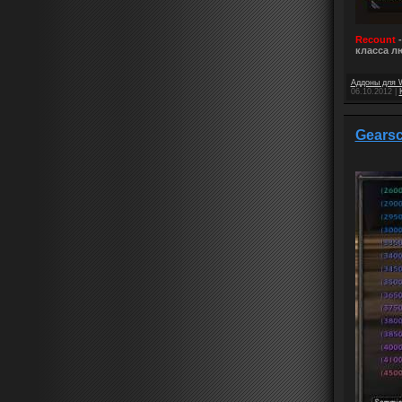
Recount
-
класса л
Аддоны для 
06.10.2012
|
Gearsc