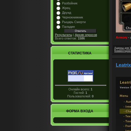
Разбойник
Жрец
Друид
Чернокнижник
Рыцарь Смерти
Паладин
Результаты
|
Архив опросов
Armory
- 
Всего ответов:
1586
Аддоны для 
Комментарии 
СТАТИСТИКА
Leatri
Онлайн всего:
1
Гостей:
1
Пользователей:
0
ФОРМА ВХОДА