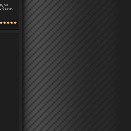
в, он
 бъете,