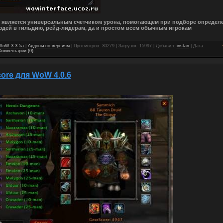
 является универсальным счетчиком урона, помогающем при подборе определ
юдей в гильдию, рейд-лидерам, да и простом всем обычным игрокам
WoW 3.3.5a
|
Аддоны по версиям
| Просмотров: 30279 | Загрузок: 15997 | Добавил:
instan
| Дата:
Комментарии (0)
ore для WoW 4.0.6