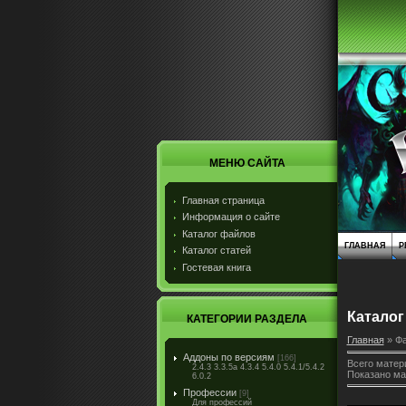
МЕНЮ САЙТА
Главная страница
Информация о сайте
Каталог файлов
ГЛАВНАЯ
Р
Каталог статей
Гостевая книга
Каталог
КАТЕГОРИИ РАЗДЕЛА
Главная
»
Ф
Аддоны по версиям
[166]
Всего матер
2.4.3 3.3.5а 4.3.4 5.4.0 5.4.1/5.4.2
Показано ма
6.0.2
Профессии
[9]
Для профессий