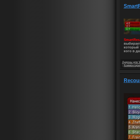
Smart
SmartRe
выбирает
который 
кого в д
Аддоны для 
|
Комментарии
Recou