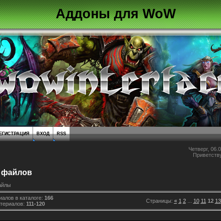
Аддоны для WoW
ЕГИСТРАЦИЯ
ВХОД
RSS
Четверг, 06.0
Приветств
 файлов
айлы
иалов в каталоге
:
166
Страницы
:
«
1
2
...
10
11
12
13
териалов
:
111-120