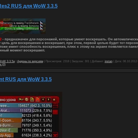
Res2 RUS для WoW 3.3.5
s2
- предназначен для персонажей, которые умеют воскрешать. Он автоматическ
 цель для воскрешения и воскрешает, при этом, первой целью будет тот персон
тоже имеет способность воскрешения, плюс к этому на экране появляется панел
анный момент воскрешают.
WoW 3.3.5a
|
Аддоны по версиям
| Просмотров: 2318 | Загрузок: 301 | Добавил:
instan
| Дата:
06.10.2012
 (0)
nt RUS для WoW 3.3.5