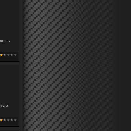
игры .
но, а