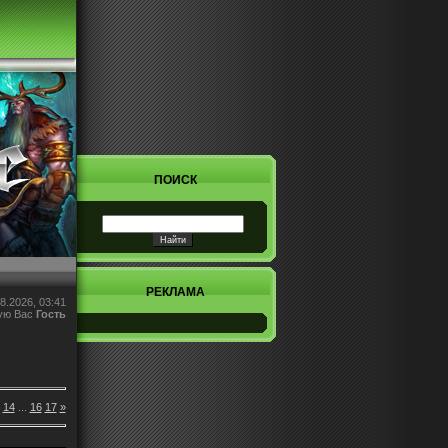
ПОИСК
РЕКЛАМА
8.2026, 03:41
ую Вас
Гость
14
...
16
17
»