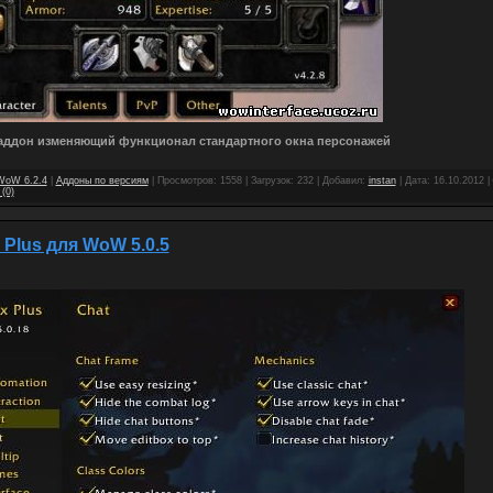
аддон изменяющий функционал стандартного окна персонажей
WoW 6.2.4
|
Аддоны по версиям
| Просмотров: 1558 | Загрузок: 232 | Добавил:
instan
| Дата:
16.10.2012
|
(0)
x Plus для WoW 5.0.5