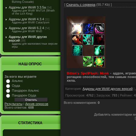
Burning Crusade)
[
Скачать с сервера
(55.7 Kb) ]
Аддоны для WoW 3.3.5a
[54]
Аддоны для WoW WoTLK (Wrath
of the Lich King)
Аддоны для WoW 4.3.4
[11]
Аддоны для WoW Cataclysm
Аддоны для WoW 6.2.4
[54]
Аддоны для WoW WoD
Аддоны для WoW других
версий
[39]
аддоны для малоизвестных версии
игры
НАШ ОПРОС
Bitten's SpellFlash: Monk
- аддон, игра
За кого вы играете
ротацию способностей, тем самым помо
хила.
Альянс
Орда
Категория
:
Аддоны для WoW других версий
|
Пандарен Альянс
Пандарен Орда
Просмотров
:
4762
|
Загрузок
:
793
|
Рейтинг
:
4
Всего комментариев
:
0
Результаты
|
Архив опросов
Всего ответов:
608
Добавлять комментарии мо
СТАТИСТИКА