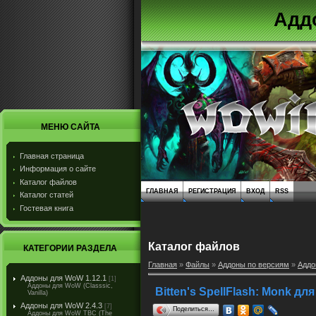
Адд
МЕНЮ САЙТА
Главная страница
Информация о сайте
Каталог файлов
ГЛАВНАЯ
РЕГИСТРАЦИЯ
ВХОД
RSS
Каталог статей
Гостевая книга
Каталог файлов
КАТЕГОРИИ РАЗДЕЛА
Главная
»
Файлы
»
Аддоны по версиям
»
Аддо
Аддоны для WoW 1.12.1
[1]
Аддоны для WoW (Classsic,
Bitten's SpellFlash: Monk дл
Vanilla)
Аддоны для WoW 2.4.3
[7]
Поделиться…
Аддоны для WoW TBC (The