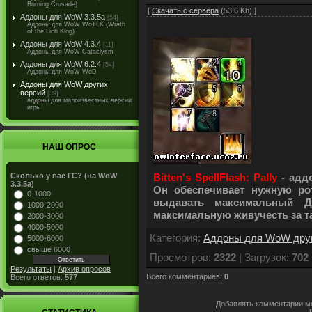
Burning Crusade)
[
Скачать с сервера
(53.6 Kb) ]
Аддоны для WoW 3.3.5a
[54]
Аддоны для WoW WoTLK (Wrath
of the Lich King)
Аддоны для WoW 4.3.4
[11]
Аддоны для WoW Cataclysm
Аддоны для WoW 6.2.4
[54]
Аддоны для WoW WoD
Аддоны для WoW других
версий
[39]
аддоны для малоизвестных версии
игры
НАШ ОПРОС
Bitten's SpellFlash: Pally
- адд
Сколько у вас ГС? (на WoW
3.3.5a)
Он обеспечивает нужную ро
0-1000
выдавать максимальный 
1000-2000
максимальную живучесть за т
2000-3000
4000-5000
Категория
:
Аддоны для WoW друг
5000-6000
свыше 6000
Просмотров
:
2322
|
Загрузок
:
702
Результаты
|
Архив опросов
Всего комментариев
:
0
Всего ответов:
577
Добавлять комментарии мо