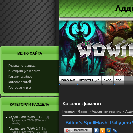
Адд
МЕНЮ САЙТА
Главная страница
Информация о сайте
Каталог файлов
ГЛАВНАЯ
РЕГИСТРАЦИЯ
ВХОД
RSS
Каталог статей
Гостевая книга
Каталог файлов
КАТЕГОРИИ РАЗДЕЛА
Главная
»
Файлы
»
Аддоны по версиям
»
Аддо
Аддоны для WoW 1.12.1
[1]
Аддоны для WoW (Classsic,
Bitten's SpellFlash: Pally для
Vanilla)
Аддоны для WoW 2.4.3
[7]
Поделиться…
Аддоны для WoW TBC (The